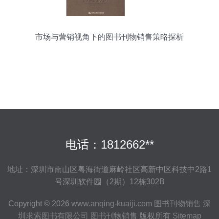
市场与营销视角下的图书刊物销售策略探析
电话：1812662**
地址：深圳市南山区粤海街道麻岭社区高新中区科技中2路1
号深圳软件园（2期）12栋302B
Copyright © 2026
www.anqing-kuaiji.com
图书刊物销售
深
圳求索图书有限公司
图书刊物销售
版权所有
Sitemap