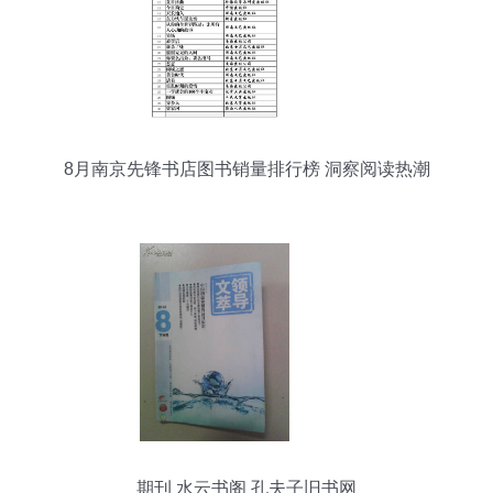
8月南京先锋书店图书销量排行榜 洞察阅读热潮
期刊 水云书阁 孔夫子旧书网