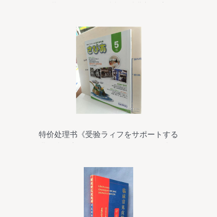
幕，销售数据折射文化消费新热度
特价处理书《受验ラィフをサポートする
进学情报志 さぴぁ 2015.12》——日本教
育升学指南珍藏版